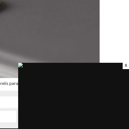
X
néis para qualquer ocasião.