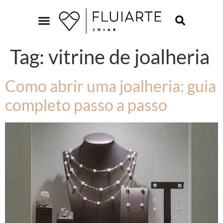
Tag:
vitrine de joalheria
Como abrir uma joalheria: guia
completo passo a passo