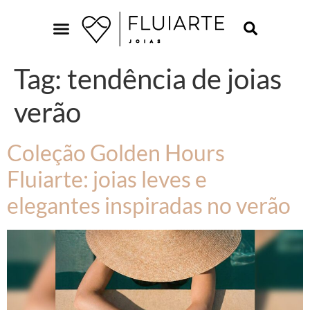
Tag:
tendência de joias
verão
Coleção Golden Hours
Fluiarte: joias leves e
elegantes inspiradas no verão