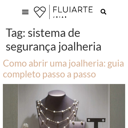
Tag:
sistema de
segurança joalheria
Como abrir uma joalheria: guia
completo passo a passo