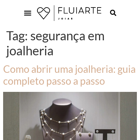
Tag:
segurança em
joalheria
Como abrir uma joalheria: guia
completo passo a passo