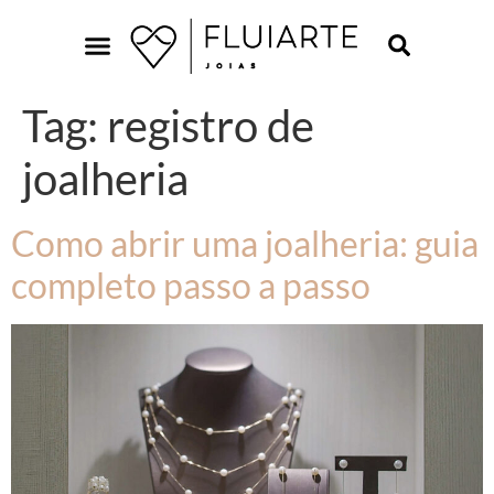
Tag:
registro de
joalheria
Como abrir uma joalheria: guia
completo passo a passo