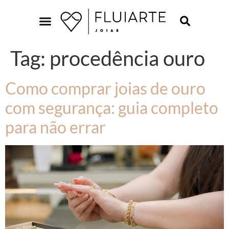
Tag:
procedência ouro
Como comprar joias de ouro
com segurança: guia completo
para não errar