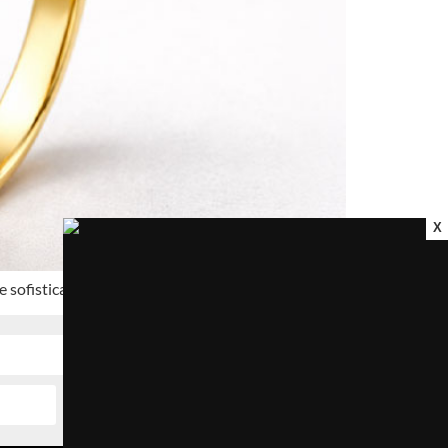
X
 sofisticação.