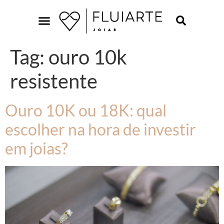
Tag:
ouro 10k
resistente
Ouro 10K ou 18K: qual
escolher na hora de investir
em joias?