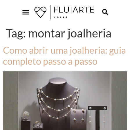
Tag:
montar joalheria
Como abrir uma joalheria: guia
completo passo a passo