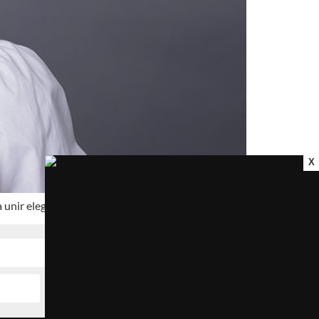
X
nir elegância, versatilidade e estilo.