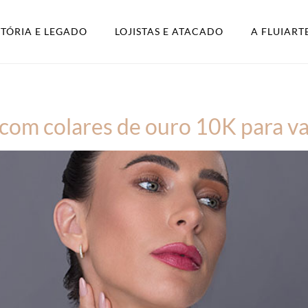
STÓRIA E LEGADO
LOJISTAS E ATACADO
A FLUIART
 com colares de ouro 10K para va