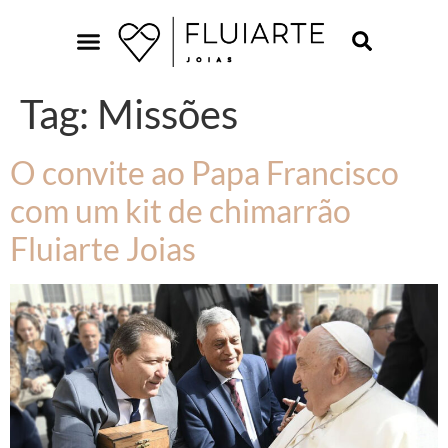
Tag:
Missões
O convite ao Papa Francisco
com um kit de chimarrão
Fluiarte Joias