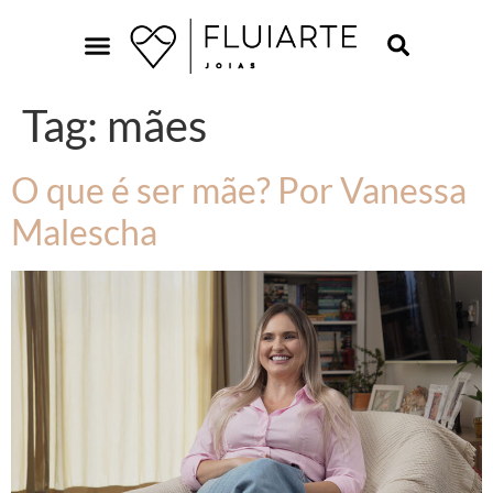
Tag:
mães
O que é ser mãe? Por Vanessa
Malescha