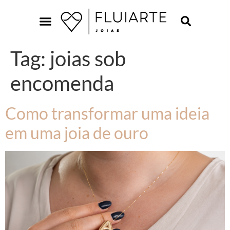
Tag:
joias sob
encomenda
Como transformar uma ideia
em uma joia de ouro