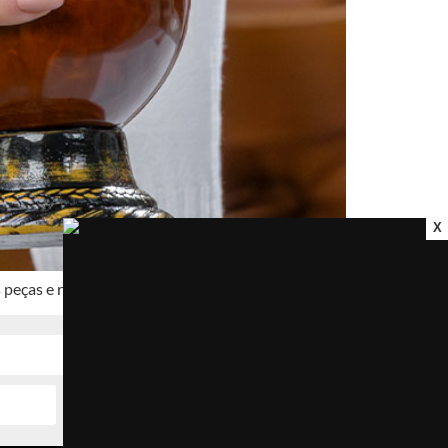
X
peças e reduzir estoque na joalheria.