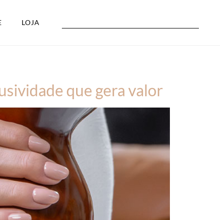
E
LOJA
usividade que gera valor