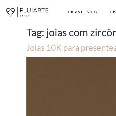
DICAS E ESTILOS
HI
Tag:
joias com zircô
Joias 10K para presentea