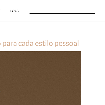
E
LOJA
para cada estilo pessoal