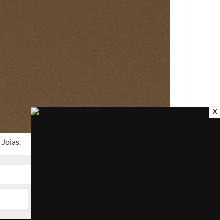
X
 Joias.