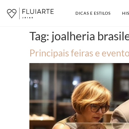
DICAS E ESTILOS
HI
Tag:
joalheria brasil
Principais feiras e evento