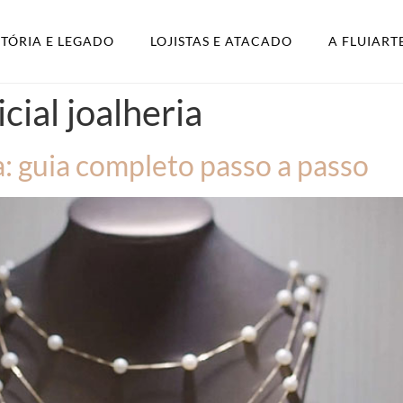
STÓRIA E LEGADO
LOJISTAS E ATACADO
A FLUIART
cial joalheria
: guia completo passo a passo