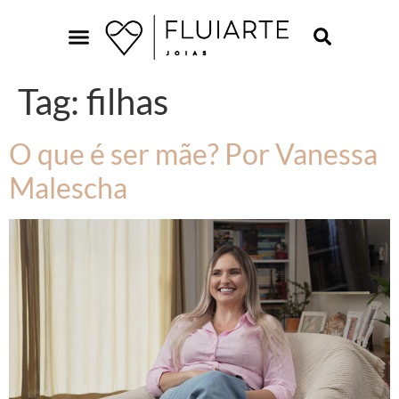
Tag:
filhas
O que é ser mãe? Por Vanessa
Malescha