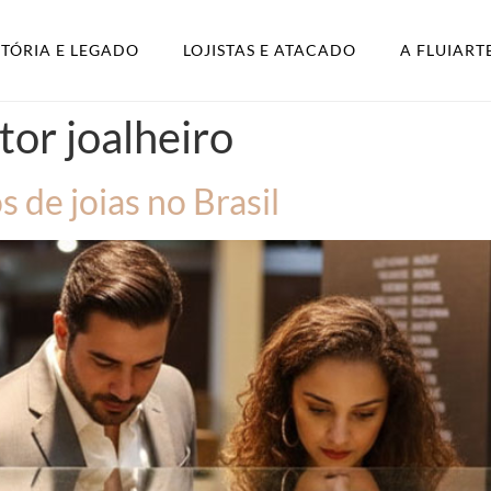
STÓRIA E LEGADO
LOJISTAS E ATACADO
A FLUIART
etor joalheiro
s de joias no Brasil