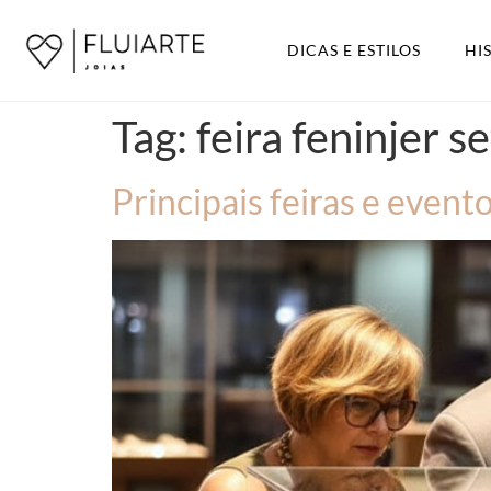
DICAS E ESTILOS
HI
Tag:
feira feninjer s
Principais feiras e evento