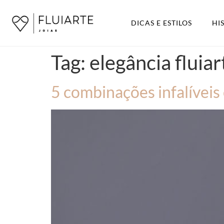
DICAS E ESTILOS
HI
Tag:
elegância fluiar
5 combinações infalíveis