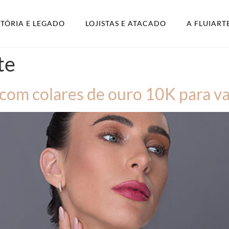
STÓRIA E LEGADO
LOJISTAS E ATACADO
A FLUIART
te
 com colares de ouro 10K para va