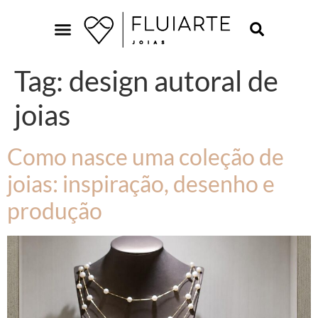
Tag:
design autoral de
joias
Como nasce uma coleção de
joias: inspiração, desenho e
produção