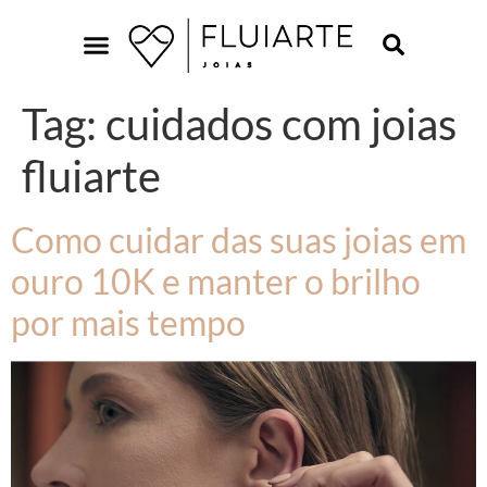
Tag:
cuidados com joias
fluiarte
Como cuidar das suas joias em
ouro 10K e manter o brilho
por mais tempo