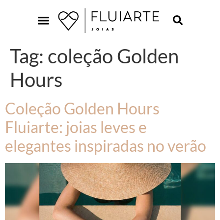
Tag:
coleção Golden
Hours
Coleção Golden Hours
Fluiarte: joias leves e
elegantes inspiradas no verão