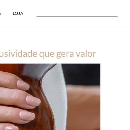
E
LOJA
usividade que gera valor