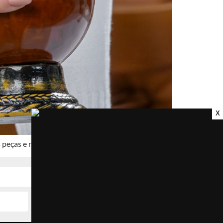
X
peças e reduzir estoque na joalheria.