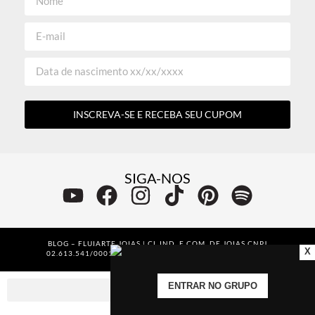
INSCREVA-SE E RECEBA SEU CUPOM
SIGA-NOS
BLOG – FLUIARTE JOIAS | CL IND. E COM. DE JOIAS CNPJ
X
02.613.541/0001-10 – TODOS OS DIREITOS RESERVADOS