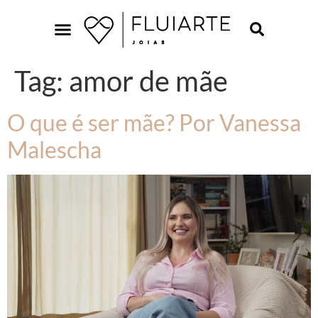
Tag:
amor de mãe
O que é ser mãe? Por Vanessa
Malescha