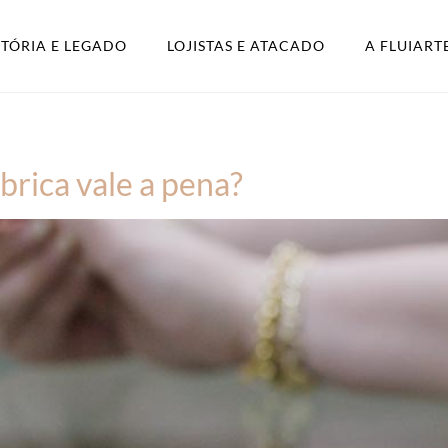
STÓRIA E LEGADO
LOJISTAS E ATACADO
A FLUIART
brica vale a pena?