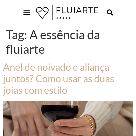
Tag:
A essência da
fluiarte
Anel de noivado e aliança
juntos? Como usar as duas
joias com estilo